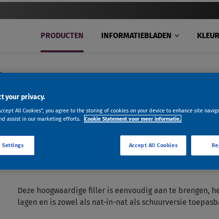
PRODUCTEN
INFORMATIEBLADEN
KLEU
R
t your privacy.
Accept All Cookies”, you agree to the storing of cookies on your device to enhance site navig
nd assist in our marketing efforts.
Cookie Statement voor meer informatie.
 Settings
Accept All Cookies
Re
2K GRAPHITE FILLER
Deze hoogwaardige filler is eenvoudig aan te brengen, he
lagen en is zowel als nat-in-nat als schuurversie toepasb